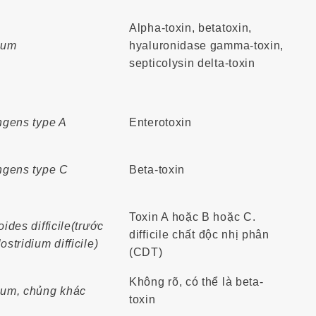
Alpha-toxin, betatoxin,
cum
hyaluronidase gamma-toxin,
septicolysin delta-toxin
ingens type A
Enterotoxin
ingens type C
Beta-toxin
Toxin A hoặc B hoặc C.
oides difficile(trước
difficile chất độc nhị phân
ostridium difficile)
(CDT)
Không rõ, có thể là beta-
cum, chủng khác
toxin