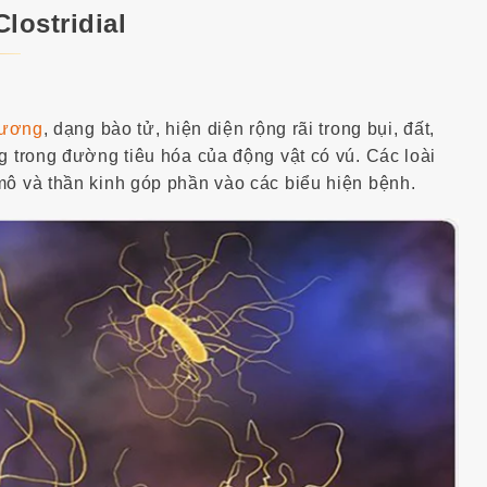
thường thức
lostridial
ương khớp
dương
, dạng bào tử, hiện diện rộng rãi trong bụi, đất,
g trong đường tiêu hóa của động vật có vú. Các loài
mô và thần kinh góp phần vào các biểu hiện bệnh.