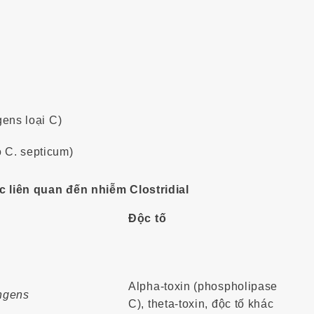
gens loại C)
o C. septicum)
c liên quan đến nhiễm Clostridial
Độc tố
Alpha-toxin (phospholipase
ingens
C), theta-toxin, độc tố khác