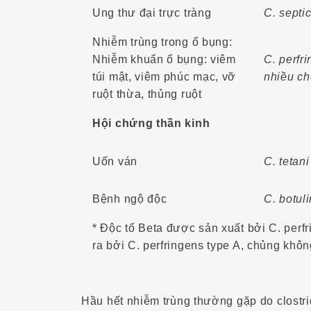
Ung thư đại trực tràng
C. septi
Nhiễm trùng trong ổ bụng:
Nhiễm khuẩn ổ bụng: viêm
C. perfr
túi mật, viêm phúc mạc, vỡ
nhiều c
ruột thừa, thủng ruột
Hội chứng thần kinh
Uốn ván
C. tetani
Bệnh ngộ độc
C. botul
* Độc tố Beta được sản xuất bởi C. perf
ra bởi C. perfringens type A, chủng khôn
Hầu hết nhiễm trùng thường gặp do clostrid