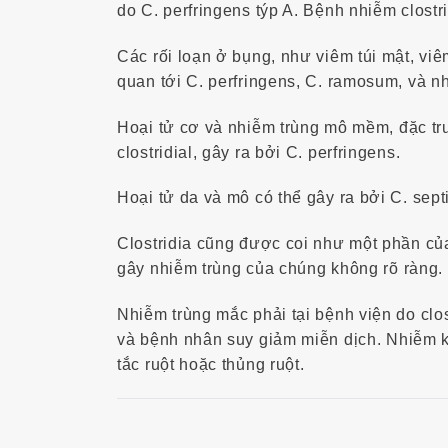
do C. perfringens týp A. Bệnh nhiễm clost
Các rối loạn ở bụng, như viêm túi mật, viê
quan tới C. perfringens, C. ramosum, và n
Hoại tử cơ và nhiễm trùng mô mềm, đặc trư
clostridial, gây ra bởi C. perfringens.
Hoại tử da và mô có thể gây ra bởi C. sep
Clostridia cũng được coi như một phần của
gây nhiễm trùng của chúng không rõ ràng.
Nhiễm trùng mắc phải tại bệnh viện do clo
và bệnh nhân suy giảm miễn dịch. Nhiễm k
tắc ruột hoặc thủng ruột.