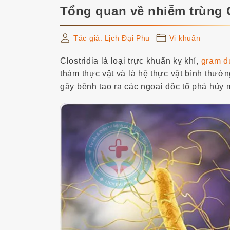
Y học 
Tổng quan về nhiễm trùng C
Cơ – x
Tác giả:
Lịch Đại Phu
Vi khuẩn
Clostridia là loại trực khuẩn kỵ khí,
gram 
thảm thực vật và là hệ thực vật bình thườn
gây bệnh tạo ra các ngoại độc tố phá hủy 