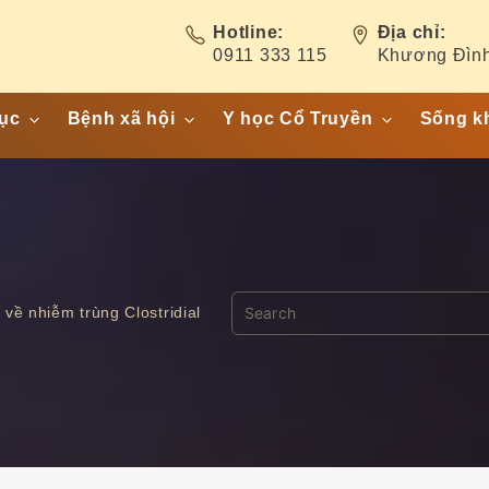
Hotline:
Địa chỉ:
0911 333 115
Khương Đình
ục
Bệnh xã hội
Y học Cổ Truyền
Sống k
ết niệu
Hiv/ Aids
Cây thuốc- Vị thuốc
am giới
Bệnh lậu
Bài thuốc
hụ nữ
Giang mai
Bệnh phụ khoa
về nhiễm trùng Clostridial
ẩn
Sùi mào gà
ục
Chlamydia
êu – Hôn