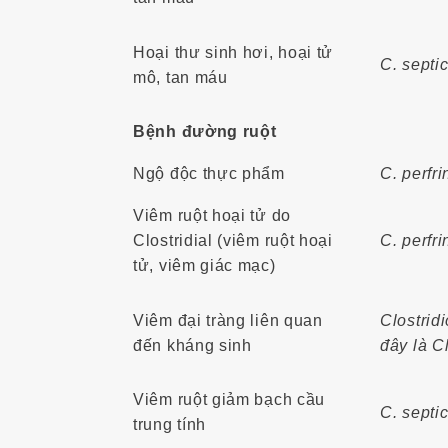
Hoại thư sinh hơi, hoại tử
C. septi
mô, tan máu
Bệnh đường ruột
Ngộ độc thực phẩm
C. perfr
Viêm ruột hoại tử do
Clostridial (viêm ruột hoại
C. perfr
tử, viêm giác mạc)
Viêm đại tràng liên quan
Clostridi
đến kháng sinh
đây là Cl
Viêm ruột giảm bạch cầu
C. septi
trung tính