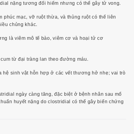
ridial nặng tương đối hiếm nhưng có thể gây tử vong.
m phúc mạc, vỡ ruột thừa, và thủng ruột có thể liên
hiều chủng khác.
ng là viêm mô tế bào, viêm cơ và hoại tử cơ
ticum từ đại tràng lan theo đường máu.
 hệ sinh vật hỗn hợp ở các vết thương hở nhẹ; vai trò
stridial ngày càng tăng, đặc biệt ở bệnh nhân sau mổ
huẩn huyết nặng do clostridial có thể gây biến chứng