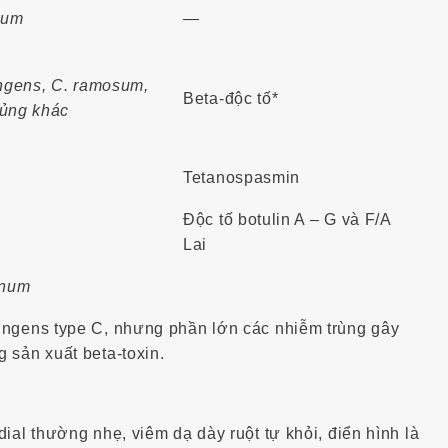
cum
—
ingens, C. ramosum,
Beta-độc tố*
hủng khác
Tetanospasmin
Độc tố botulin A – G và F/A
Lai
inum
ringens type C, nhưng phần lớn các nhiễm trùng gây
g sản xuất beta-toxin.
ial thường nhẹ, viêm dạ dày ruột tự khỏi, điển hình là