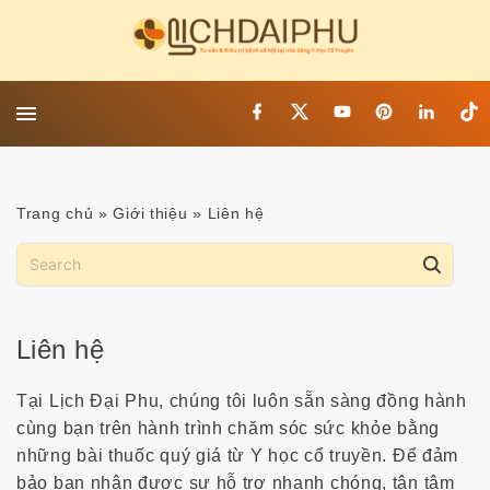
S
k
i
p
f
x
y
p
l
t
t
a
o
i
i
i
c
u
n
n
k
o
e
t
t
k
t
c
b
u
e
e
o
o
b
r
d
k
o
Trang chủ
»
Giới thiệu
»
Liên hệ
o
e
e
i
n
k
s
n
t
S
t
e
e
a
n
r
t
Liên hệ
c
h
Tại
Lịch Đại Phu
, chúng tôi luôn sẵn sàng đồng hành
f
cùng bạn trên hành trình chăm sóc sức khỏe bằng
o
những bài thuốc quý giá từ
Y học cổ truyền
. Để đảm
r
bảo bạn nhận được sự hỗ trợ nhanh chóng, tận tâm