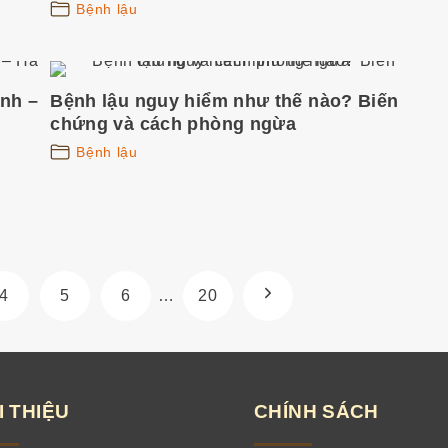
Bệnh lậu
ình –
Bệnh lậu nguy hiểm như thế nào? Biến
chứng và cách phòng ngừa
Bệnh lậu
N
4
5
6
…
20
e
x
I THIỆU
CHÍNH SÁCH
t