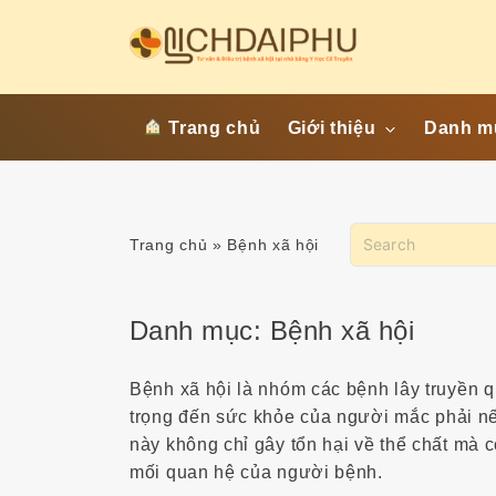
S
k
i
p
t
Giới thiệu
Danh m
Trang chủ
o
Liên hệ
Bệnh ti
c
o
Điều khoản sử
Bệnh n
dụng
n
Bệnh p
Trang chủ
»
Bệnh xã hội
Bảo mật thông tin
t
Vi khu
Chính sách giao
e
Tình d
nhận
n
Danh mục:
Bệnh xã hội
Tình y
Chính sách thanh
t
nhân
toán và đổi trả
Y học 
Bệnh xã hội là nhóm các bệnh lây truyền
trọng đến sức khỏe của người mắc phải nếu
Cơ – x
này không chỉ gây tổn hại về thể chất mà 
mối quan hệ của người bệnh.