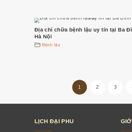
Địa chỉ chữa bệnh lậu uy tín tại Ba Đ
Hà Nội
Bệnh lậu
P
1
2
3
h
â
n
t
LỊCH
ĐẠI
PHU
GIỚ
r