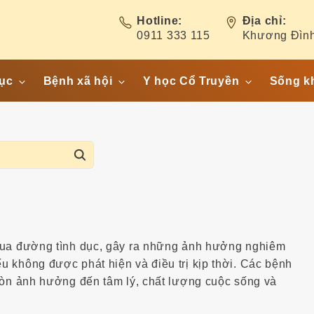
Hotline:
Địa chỉ:
0911 333 115
Khương Đình
ục
Bệnh xã hội
Y học Cổ Truyền
Sống k
ết niệu
Hiv/ Aids
Cây thuốc- Vị thuốc
am giới
Bệnh lậu
Bài thuốc
S
hụ nữ
Giang mai
Bệnh phụ khoa
e
ẩn
Sùi mào gà
a
ục
Chlamydia
r
êu – Hôn
c
h
thường thức
 qua đường tình dục, gây ra những ảnh hưởng nghiêm
f
 không được phát hiện và điều trị kịp thời. Các bệnh
ương khớp
o
còn ảnh hưởng đến tâm lý, chất lượng cuộc sống và
r
: