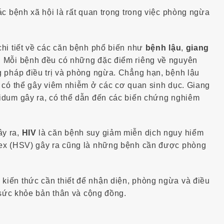
ác bệnh xã hội là rất quan trọng trong việc phòng ngừa
hi tiết về các căn bệnh phổ biến như
bệnh lậu
,
giang
. Mỗi bệnh đều có những đặc điểm riêng về nguyên
g pháp điều trị và phòng ngừa. Chẳng hạn, bệnh lậu
, có thể gây viêm nhiễm ở các cơ quan sinh dục. Giang
idum gây ra, có thể dẫn đến các biến chứng nghiêm
ây ra,
HIV
là căn bệnh suy giảm miễn dịch nguy hiểm
lex (HSV) gây ra cũng là những bệnh cần được phòng
iến thức cần thiết để nhận diện, phòng ngừa và điều
ệ sức khỏe bản thân và cộng đồng.