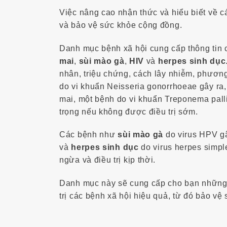
Việc nâng cao nhận thức và hiểu biết về c
và bảo vệ sức khỏe cộng đồng.
Danh mục bệnh xã hội cung cấp thông tin c
mai
,
sùi mào gà
,
HIV
và
herpes sinh dục
nhân, triệu chứng, cách lây nhiễm, phươn
do vi khuẩn Neisseria gonorrhoeae gây ra
mai, một bệnh do vi khuẩn Treponema pall
trọng nếu không được điều trị sớm.
Các bệnh như
sùi mào gà
do virus HPV g
và
herpes sinh dục
do virus herpes simp
ngừa và điều trị kịp thời.
Danh mục này sẽ cung cấp cho bạn những k
trị các bệnh xã hội hiệu quả, từ đó bảo v