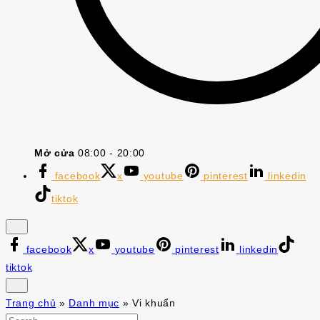
Mở cửa
08:00 - 20:00
facebook
x
youtube
pinterest
linkedin
tiktok
facebook
x
youtube
pinterest
linkedin
tiktok
Trang chủ
»
Danh mục
»
Vi khuẩn