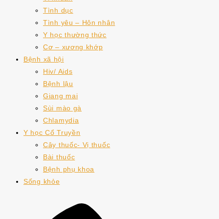
Tình dục
Tình yêu – Hôn nhân
Y học thường thức
Cơ – xương khớp
Bệnh xã hội
Hiv/ Aids
Bệnh lậu
Giang mai
Sùi mào gà
Chlamydia
Y học Cổ Truyền
Cây thuốc- Vị thuốc
Bài thuốc
Bệnh phụ khoa
Sống khỏe