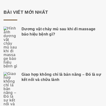
n
t
g
BÀI VIẾT MỚI NHẤT
b
p
à
i
Dương vật chảy mủ sau khi đi massage
a
báo hiệu bệnh gì?
v
i
g
ế
t
e
Giao hợp không chỉ là bản năng – Đó là sự
kết nối và chữa lành