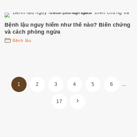
Bệnh lậu nguy hiểm như thế nào? Biến chứng
và cách phòng ngừa
Bệnh lậu
P
1
2
3
4
5
6
…
h
â
N
17
n
t
e
r
a
x