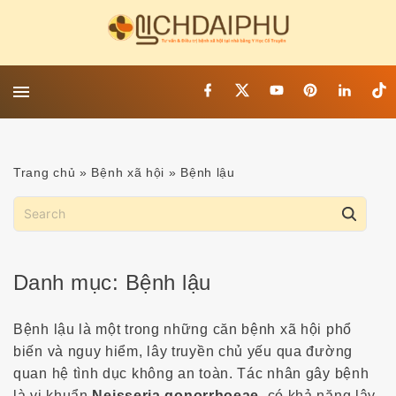
S
k
i
p
f
x
y
p
l
t
t
a
o
i
i
i
c
u
n
n
k
o
e
t
t
k
t
c
b
u
e
e
o
o
b
r
d
k
o
Trang chủ
»
Bệnh xã hội
»
Bệnh lậu
o
e
e
i
n
k
s
n
t
S
t
e
e
a
n
r
t
Danh mục:
Bệnh lậu
c
h
Bệnh lậu là một trong những căn bệnh xã hội phổ
f
biến và nguy hiểm, lây truyền chủ yếu qua đường
o
quan hệ tình dục không an toàn. Tác nhân gây bệnh
r
là vi khuẩn
Neisseria gonorrhoeae
, có khả năng lây