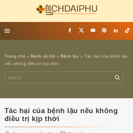
S
k
i
p
f
x
y
p
l
t
t
a
o
i
i
i
c
u
n
n
k
o
e
t
t
k
t
c
b
u
e
e
o
o
b
r
d
k
o
Trang chủ
»
Bệnh xã hội
»
Bệnh lậu
»
Tác hại của bệnh lậu
o
e
e
i
n
k
s
n
nếu không điều trị kịp thời
t
t
S
e
e
n
a
t
r
c
Tác hại của bệnh lậu nếu không
h
điều trị kịp thời
f
o