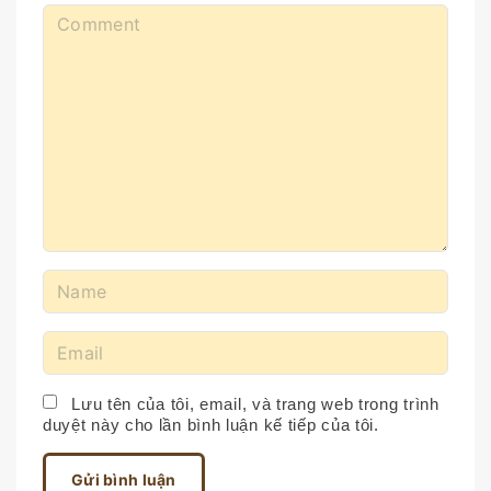
C
o
m
m
e
n
t
N
a
m
E
e
m
*
a
Lưu tên của tôi, email, và trang web trong trình
duyệt này cho lần bình luận kế tiếp của tôi.
i
l
*