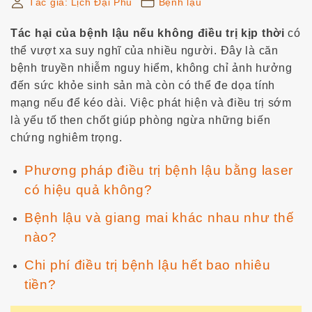
Tác giả:
Lịch Đại Phu
Bệnh lậu
r
:
Tác hại của bệnh lậu nếu không điều trị kịp thời
có
thể vượt xa suy nghĩ của nhiều người. Đây là căn
bệnh truyền nhiễm nguy hiểm, không chỉ ảnh hưởng
đến sức khỏe sinh sản mà còn có thể đe dọa tính
mạng nếu để kéo dài. Việc phát hiện và điều trị sớm
là yếu tố then chốt giúp phòng ngừa những biến
chứng nghiêm trọng.
Phương pháp điều trị bệnh lậu bằng laser
có hiệu quả không?
Bệnh lậu và giang mai khác nhau như thế
nào?
Chi phí điều trị bệnh lậu hết bao nhiêu
tiền?