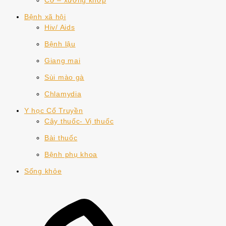
Cơ – xương khớp
Bệnh xã hội
Hiv/ Aids
Bệnh lậu
Giang mai
Sùi mào gà
Chlamydia
Y học Cổ Truyền
Cây thuốc- Vị thuốc
Bài thuốc
Bệnh phụ khoa
Sống khỏe