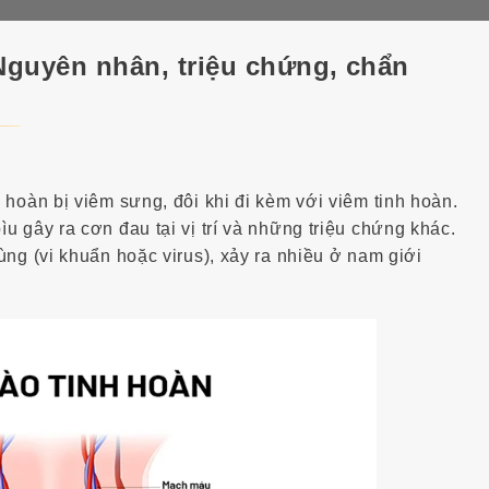
thường thức
Nguyên nhân, triệu chứng, chẩn
ương khớp
h hoàn bị viêm sưng, đôi khi đi kèm với viêm tinh hoàn.
 gây ra cơn đau tại vị trí và những triệu chứng khác.
ùng (vi khuẩn hoặc virus), xảy ra nhiều ở nam giới