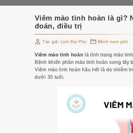
Y học 
f
o
Viêm mào tinh hoàn là gì? 
Cơ – x
r
đoán, điều trị
:
Tác giả:
Lịch Đại Phu
Bệnh nam giới
Viêm mào tinh hoàn
là tình trạng mào tin
Bệnh khiến phần mào tinh hoàn sưng tấy bìu
Viêm mào tinh hoàn hầu hết là do nhiễm tr
dưới 35 tuổi.