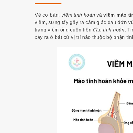
Về cơ bản,
viêm tinh hoàn
và
viêm mào ti
viêm, sưng tấy gây ra cảm giác đau đớn vù
trạng viêm ống cuộn trên đầu
tinh hoàn
. T
xảy ra ở bất cứ vị trí nào thuộc bộ phận t