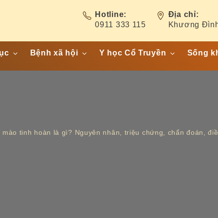
Hotline:
Địa chỉ:
0911 333 115
Khương Đình
ục
Bệnh xã hội
Y học Cổ Truyền
Sống k
ết niệu
Hiv/ Aids
Cây thuốc- Vị thuốc
am giới
Bệnh lậu
Bài thuốc
hụ nữ
Giang mai
Bệnh phụ khoa
 mào tinh hoàn là gì? Nguyên nhân, triệu chứng, chẩn đoán, điều
ẩn
Sùi mào gà
ục
Chlamydia
êu – Hôn