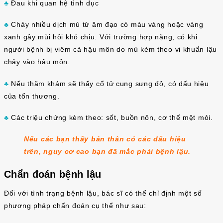
♣
Đau khi quan hệ tình dục
♣
Chảy nhiều dịch mủ từ âm đạo có màu vàng hoặc vàng
xanh gây mùi hôi khó chịu. Với trường hợp nặng, có khi
người bệnh bị viêm cả hậu môn do mủ kèm theo vi khuẩn lậu
chảy vào hậu môn.
♣
Nếu thăm khám sẽ thấy cổ tử cung sưng đỏ, có dấu hiệu
của tổn thương.
♣
Các triệu chứng kèm theo: sốt, buồn nôn, cơ thể mệt mỏi.
Nếu các bạn thấy bản thân có các dấu hiệu
trên, nguy cơ cao bạn đã mắc phải bệnh lậu.
Chẩn đoán bệnh lậu
Đối với tình trạng bệnh lậu, bác sĩ có thể chỉ định một số
phương pháp chẩn đoán cụ thể như sau: