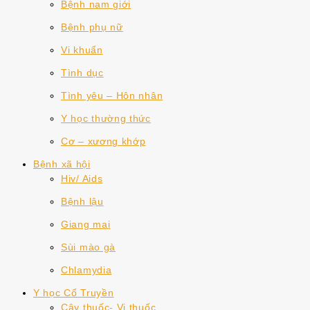
Bệnh nam giới
Bệnh phụ nữ
Vi khuẩn
Tình dục
Tình yêu – Hôn nhân
Y học thường thức
Cơ – xương khớp
Bệnh xã hội
Hiv/ Aids
Bệnh lậu
Giang mai
Sùi mào gà
Chlamydia
Y học Cổ Truyền
Cây thuốc- Vị thuốc