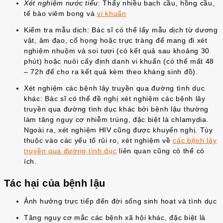
Xét nghiệm nước tiểu
: Thấy nhiều bạch cầu, hồng cầu,
tế bào viêm bong và
vi khuẩn
Kiểm tra mẫu dịch: Bác sĩ có thể lấy mẫu dịch từ dương
vật, âm đạo, cổ họng hoặc trực tràng để mang đi xét
nghiệm nhuộm và soi tươi (có kết quả sau khoảng 30
phút) hoặc nuôi cấy định danh vi khuẩn (có thể mất 48
– 72h để cho ra kết quả kèm theo kháng sinh đồ).
Xét nghiệm các bệnh lây truyền qua đường tình dục
khác: Bác sĩ có thể đề nghị xét nghiệm các bệnh lây
truyền qua đường tình dục khác bởi bệnh lậu thường
làm tăng nguy cơ nhiễm trùng, đặc biệt là chlamydia.
Ngoài ra, xét nghiệm HIV cũng được khuyến nghị. Tùy
thuộc vào các yếu tố rủi ro, xét nghiệm về
các bệnh lây
truyền qua đường tình dục
liên quan cũng có thể có
ích.
Tác hại của bệnh lậu
Ảnh hưởng trực tiếp đến đời sống sinh hoạt và tình dục
Tăng nguy cơ mắc các bệnh xã hội khác, đặc biệt là