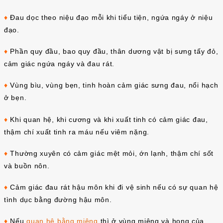
♦
Đau dọc theo niệu đạo mỗi khi tiểu tiện, ngứa ngáy ở niệu
đạo.
♦
Phần quy đầu, bao quy đầu, thân dương vật bị sưng tấy đỏ,
cảm giác ngứa ngáy và đau rát.
♦
Vùng bìu, vùng bẹn, tinh hoàn cảm giác sưng đau, nổi hạch
ở bẹn.
♦
Khi quan hệ, khi cương và khi xuất tinh có cảm giác đau,
thậm chí xuất tinh ra máu nếu viêm nặng.
♦
Thường xuyên có cảm giác mệt mỏi, ớn lạnh, thậm chí sốt
và buồn nôn.
♦
Cảm giác đau rát hậu môn khi đi vệ sinh nếu có sự quan hệ
tình dục bằng đường hậu môn.
♦
Nếu
quan hệ bằng miệng
thì ở vùng miệng và họng của