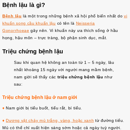
Bệnh lậu là gì?
Bệnh lậu
là một trong những bệnh xã hội phổ biến nhất do
vi
khuẩn song cầu khuẩn lậu
có tên là
Neisseria
Gonorrhoeae
gây nên. Vi khuẩn này ưa thích sống ở hầu
họng, hậu môn – trực tràng, bộ phận sinh dục, mắt.
Triệu chứng bệnh lậu
Sau khi quan hệ không an toàn từ 1 – 5 ngày, lâu
nhất khoảng 15 ngày với người mang mầm bệnh,
nam giới sẽ thấy các
triệu chứng bệnh lậu
như
sau:
Triệu chứng bệnh lậu ở nam giới
♦
Nam giới bị tiểu buốt, tiểu rắt, bí tiểu.
♦
Dương vật chảy mủ trắng, vàng, hoặc xanh
từ đường tiểu.
Mủ có thể chỉ xuất hiện sáng sớm hoặc cả ngày tuỳ người.