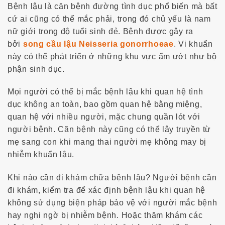
Bệnh lậu là căn bệnh đường tình dục phổ biến mà bất
cứ ai cũng có thể mắc phải, trong đó chủ yếu là nam
nữ giới trong độ tuổi sinh đẻ. Bệnh được gây ra
bởi
song cầu lậu Neisseria gonorrhoeae
. Vi khuẩn
này có thể phát triển ở những khu vực ẩm ướt như bộ
phận sinh dục.
Mọi người có thể bị mắc bệnh lậu khi quan hệ tình
dục không an toàn, bao gồm quan hệ bằng miệng,
quan hệ với nhiều người, mặc chung quần lót với
người bệnh. Căn bệnh này cũng có thể lây truyền từ
mẹ sang con khi mang thai người mẹ không may bị
nhiễm khuẩn lậu.
Khi nào cần đi khám chữa bệnh lậu? Người bệnh cần
đi khám, kiểm tra để xác định bệnh lậu khi quan hệ
không sử dụng biện pháp bảo vệ với người mắc bệnh
hay nghi ngờ bị nhiễm bệnh. Hoặc thăm khám các