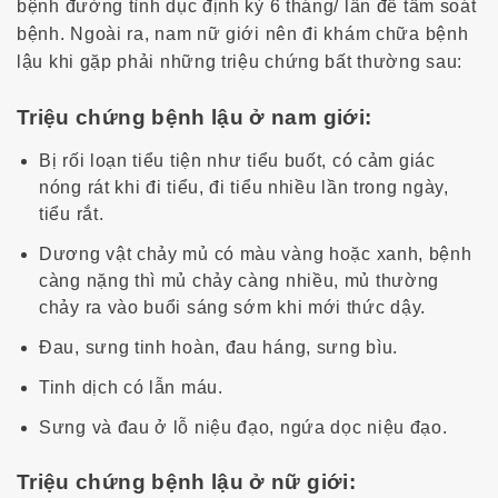
bệnh đường tình dục định kỳ 6 tháng/ lần để tầm soát
bệnh. Ngoài ra, nam nữ giới nên đi khám chữa bệnh
lậu khi gặp phải những triệu chứng bất thường sau:
Triệu chứng bệnh lậu ở nam giới:
Bị rối loạn tiểu tiện như tiểu buốt, có cảm giác
nóng rát khi đi tiểu, đi tiểu nhiều lần trong ngày,
tiểu rắt.
Dương vật chảy mủ có màu vàng hoặc xanh, bệnh
càng nặng thì mủ chảy càng nhiều, mủ thường
chảy ra vào buổi sáng sớm khi mới thức dậy.
Đau, sưng tinh hoàn, đau háng, sưng bìu.
Tinh dịch có lẫn máu.
Sưng và đau ở lỗ niệu đạo, ngứa dọc niệu đạo.
Triệu chứng bệnh lậu ở nữ giới: