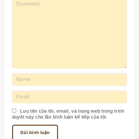
C
o
m
m
e
n
t
N
a
m
E
e
m
*
a
Lưu tên của tôi, email, và trang web trong trình
duyệt này cho lần bình luận kế tiếp của tôi.
i
l
*