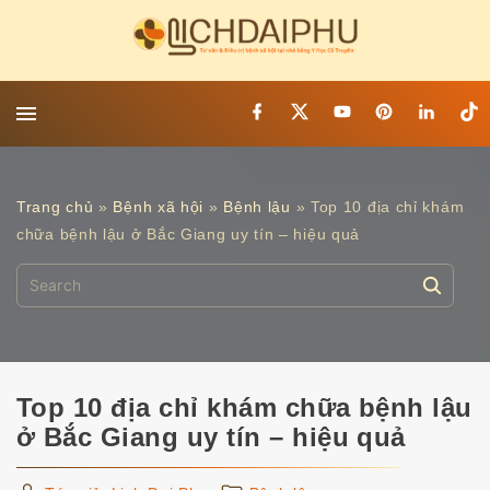
S
k
i
p
f
x
y
p
l
t
t
a
o
i
i
i
c
u
n
n
k
o
e
t
t
k
t
c
b
u
e
e
o
o
b
r
d
k
o
Trang chủ
»
Bệnh xã hội
»
Bệnh lậu
»
Top 10 địa chỉ khám
o
e
e
i
n
k
s
n
chữa bệnh lậu ở Bắc Giang uy tín – hiệu quả
t
t
S
e
e
n
a
t
r
c
Top 10 địa chỉ khám chữa bệnh lậu
h
ở Bắc Giang uy tín – hiệu quả
f
o