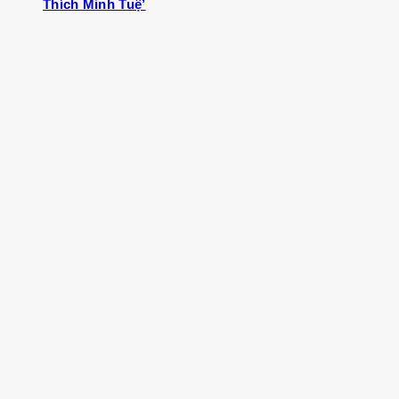
Thích Minh Tuệ’