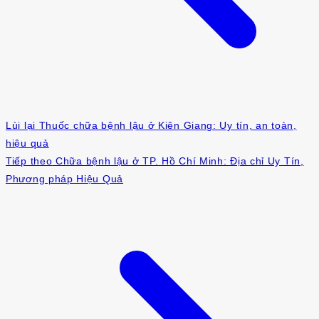
Lùi lại
Thuốc chữa bệnh lậu ở Kiên Giang: Uy tín, an toàn,
hiệu quả
Tiếp theo
Chữa bệnh lậu ở TP. Hồ Chí Minh: Địa chỉ Uy Tín,
Phương pháp Hiệu Quả