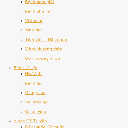
Bệnh nam giới
Bệnh phụ nữ
Vi khuẩn
Tình dục
Tình yêu – Hôn nhân
Y học thường thức
Cơ – xương khớp
Bệnh xã hội
Hiv/ Aids
Bệnh lậu
Giang mai
Sùi mào gà
Chlamydia
Y học Cổ Truyền
Cây thuốc- Vị thuốc