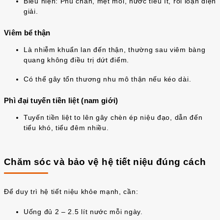
Biểu hiện: Phù chân, mệt mỏi, nước tiểu ít, rối loạn điện
giải.
Viêm bể thận
Là nhiễm khuẩn lan đến thận, thường sau viêm bàng
quang không điều trị dứt điểm.
Có thể gây tổn thương nhu mô thận nếu kéo dài.
Phì đại tuyến tiền liệt (nam giới)
Tuyến tiền liệt to lên gây chèn ép niệu đạo, dẫn đến
tiểu khó, tiểu đêm nhiều.
Chăm sóc và bảo vệ hệ tiết niệu đúng cách
Để duy trì hệ tiết niệu khỏe mạnh, cần:
Uống đủ 2 – 2.5 lít nước mỗi ngày.