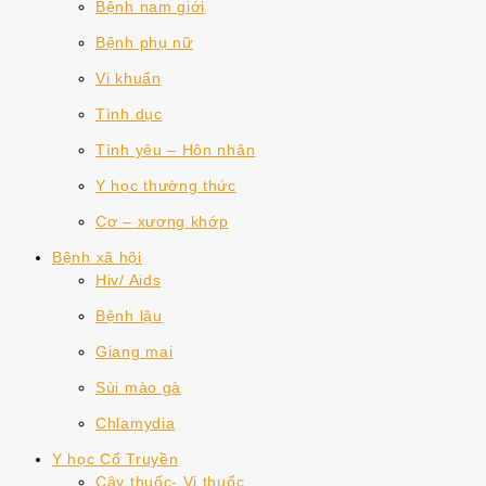
Bệnh nam giới
Bệnh phụ nữ
Vi khuẩn
Tình dục
Tình yêu – Hôn nhân
Y học thường thức
Cơ – xương khớp
Bệnh xã hội
Hiv/ Aids
Bệnh lậu
Giang mai
Sùi mào gà
Chlamydia
Y học Cổ Truyền
Cây thuốc- Vị thuốc