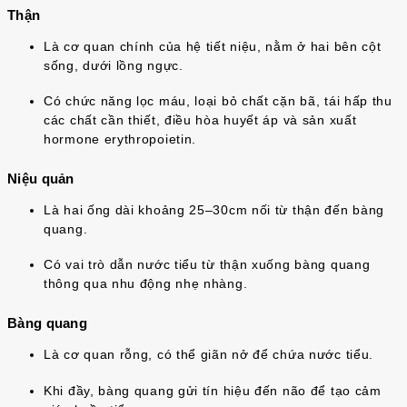
Thận
Là cơ quan chính của hệ tiết niệu, nằm ở hai bên cột
sống, dưới lồng ngực.
Có chức năng lọc máu, loại bỏ chất cặn bã, tái hấp thu
các chất cần thiết, điều hòa huyết áp và sản xuất
hormone erythropoietin.
Niệu quản
Là hai ống dài khoảng 25–30cm nối từ thận đến bàng
quang.
Có vai trò dẫn nước tiểu từ thận xuống bàng quang
thông qua nhu động nhẹ nhàng.
Bàng quang
Là cơ quan rỗng, có thể giãn nở để chứa nước tiểu.
Khi đầy, bàng quang gửi tín hiệu đến não để tạo cảm