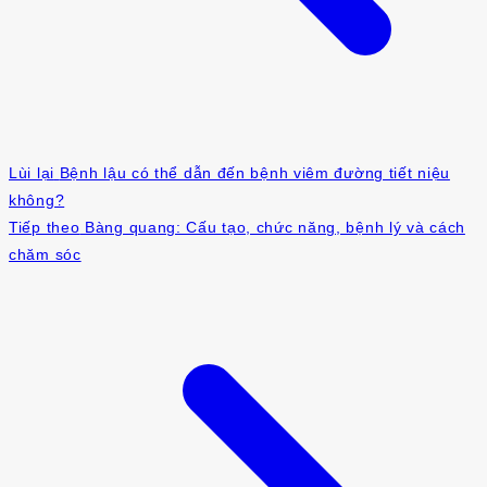
Lùi lại
Bệnh lậu có thể dẫn đến bệnh viêm đường tiết niệu
không?
Tiếp theo
Bàng quang: Cấu tạo, chức năng, bệnh lý và cách
chăm sóc