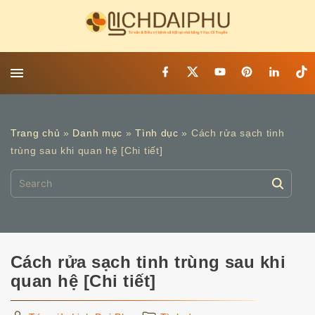
S
k
i
p
f
x
y
p
l
t
t
a
o
i
i
i
c
u
n
n
k
o
e
t
t
k
t
c
b
u
e
e
o
o
b
r
d
k
o
Trang chủ
»
Danh mục
»
Tình dục
»
Cách rửa sạch tinh
o
e
e
i
n
k
s
n
trùng sau khi quan hệ [Chi tiết]
t
t
S
e
e
n
a
t
r
c
Cách rửa sạch tinh trùng sau khi
h
quan hệ [Chi tiết]
f
o