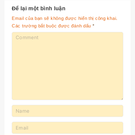
Để lại một bình luận
Email của bạn sẽ không được hiển thị công khai.
Các trường bắt buộc được đánh dấu
*
C
o
m
m
e
n
t
N
a
m
E
e
m