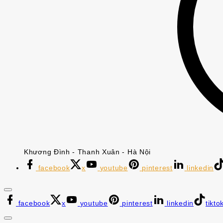
Khương Đình - Thanh Xuân - Hà Nội
facebook
x
youtube
pinterest
linkedin
facebook
x
youtube
pinterest
linkedin
tikto