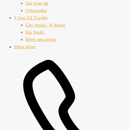
Sùi mào gà
Chlamydia
Y học Cổ Truyền
Cây thuốc- Vị thuốc
Bài thuốc
Bệnh phụ khoa
Sống khỏe