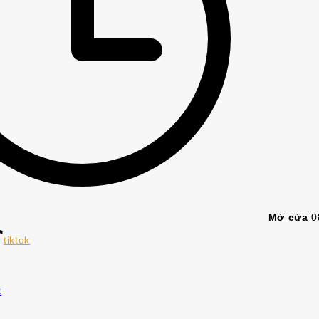
Mở cửa
0
tiktok
k