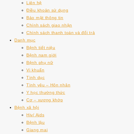
Liên hệ
Điều khoản sử dụng
Bảo mật thông tin
Chính sách giao nhận
Chính sách thanh toán và đổi trả
Danh mục
Bệnh tiết niệu
Bệnh nam giới
Bệnh phụ nữ
Vi khuẩn
Tình dục
Tình yêu – Hôn nhân
Y học thường thức
Cơ – xương khớp
Bệnh xã hội
Hiv/ Aids
Bệnh lậu
Giang mai