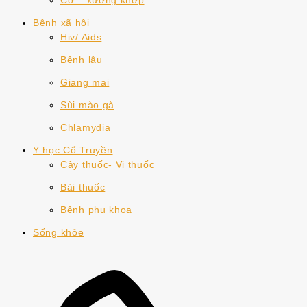
Cơ – xương khớp
Bệnh xã hội
Hiv/ Aids
Bệnh lậu
Giang mai
Sùi mào gà
Chlamydia
Y học Cổ Truyền
Cây thuốc- Vị thuốc
Bài thuốc
Bệnh phụ khoa
Sống khỏe