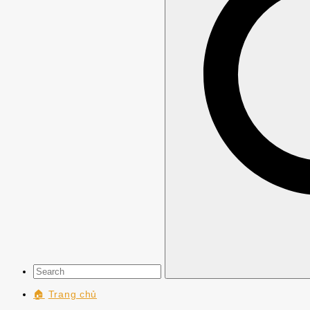
🏠
Trang chủ